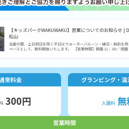
【キッズパークWAKUWAKU】営業についてのお知らせ | DREA
松山
当面の間、土日祝日を除く平日はウォーターバルーン・縁日・射的を除
ペースとして、無料開放いたします。 【営業時間】開園 11：00／ 閉園
通常料金
グランピング・温
300円
無
料
入園料
営業時間